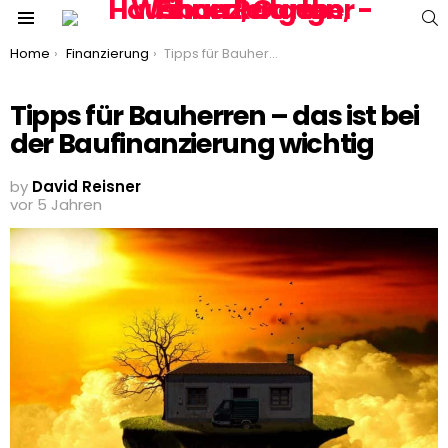
S
Menu
You are here:
Home
Finanzierung
Tipps für Bauherren – das ist bei der Baufinanzierung wichtig
Tipps für Bauherren – das ist bei
der Baufinanzierung wichtig
by
David Reisner
vor 5 Jahren