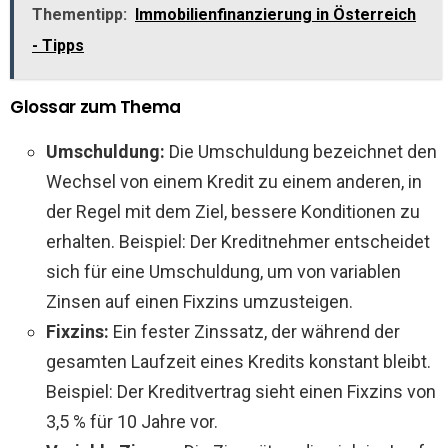
Thementipp:
Immobilienfinanzierung in Österreich
- Tipps
Glossar zum Thema
Umschuldung:
Die Umschuldung bezeichnet den
Wechsel von einem Kredit zu einem anderen, in
der Regel mit dem Ziel, bessere Konditionen zu
erhalten. Beispiel: Der Kreditnehmer entscheidet
sich für eine Umschuldung, um von variablen
Zinsen auf einen Fixzins umzusteigen.
Fixzins:
Ein fester Zinssatz, der während der
gesamten Laufzeit eines Kredits konstant bleibt.
Beispiel: Der Kreditvertrag sieht einen Fixzins von
3,5 % für 10 Jahre vor.