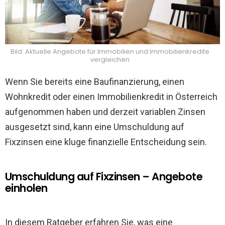
Bild: Aktuelle Angebote für Immobilien und Immobilienkredite
vergleichen
Wenn Sie bereits eine Baufinanzierung, einen
Wohnkredit oder einen Immobilienkredit in Österreich
aufgenommen haben und derzeit variablen Zinsen
ausgesetzt sind, kann eine Umschuldung auf
Fixzinsen eine kluge finanzielle Entscheidung sein.
Umschuldung auf Fixzinsen – Angebote
einholen
In diesem Ratgeber erfahren Sie, was eine