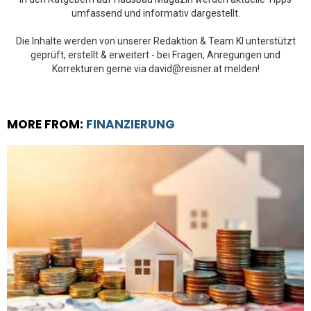
umfassend und informativ dargestellt.
Die Inhalte werden von unserer Redaktion & Team KI unterstützt
geprüft, erstellt & erweitert - bei Fragen, Anregungen und
Korrekturen gerne via david@reisner.at melden!
MORE FROM:
FINANZIERUNG