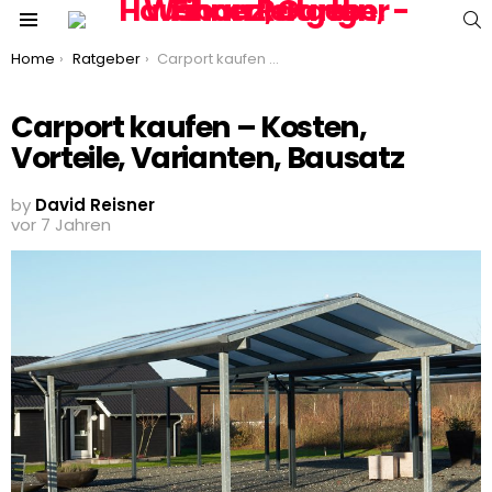
S
Menu
You are here:
Home
Ratgeber
Carport kaufen – Kosten, Vorteile, Varianten, Bausatz
Carport kaufen – Kosten,
Vorteile, Varianten, Bausatz
by
David Reisner
vor 7 Jahren