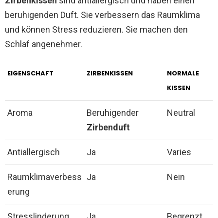
Zirbenkissen
sind antiallergisch und haben einen
beruhigenden Duft. Sie verbessern das Raumklima
und können Stress reduzieren. Sie machen den
Schlaf angenehmer.
EIGENSCHAFT
ZIRBENKISSEN
NORMALE
KISSEN
Aroma
Beruhigender
Neutral
Zirbenduft
Antiallergisch
Ja
Varies
Raumklimaverbess
Ja
Nein
erung
Stresslinderung
Ja
Begrenzt