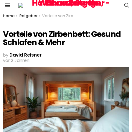
S
Menu
You are here:
Home
Ratgeber
Vorteile von Zirbenbett: Gesund Schlafen & Mehr
Vorteile von Zirbenbett: Gesund
Schlafen & Mehr
by
David Reisner
vor 2 Jahren