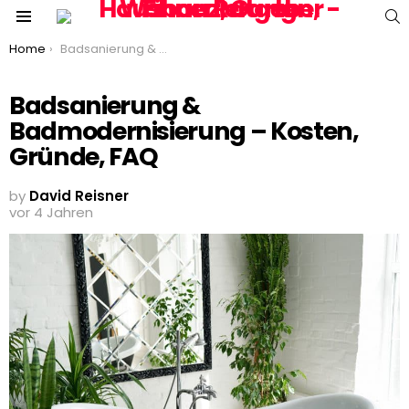
S
Menu
You are here:
Home
Badsanierung & Badmodernisierung – Kosten, Gründe, FAQ
Badsanierung &
Badmodernisierung – Kosten,
Gründe, FAQ
by
David Reisner
vor 4 Jahren