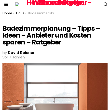
S
Menu
You are here:
Home
Haus
Badezimmerplanung – Tipps – Ideen – Anbieter und Kosten sparen – Ratgeber
Badezimmerplanung – Tipps –
Ideen – Anbieter und Kosten
sparen – Ratgeber
by
David Reisner
vor 7 Jahren