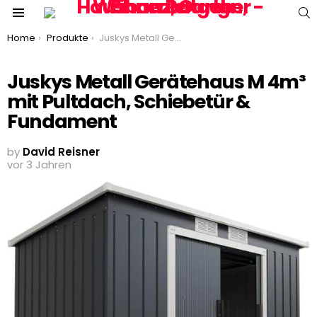
S
Menu
You are here:
Home
Produkte
Juskys Metall Gerätehaus M 4m³ mit Pultdach, Schiebetür & Fundament
Juskys Metall Gerätehaus M 4m³
mit Pultdach, Schiebetür &
Fundament
by
David Reisner
vor 3 Jahren