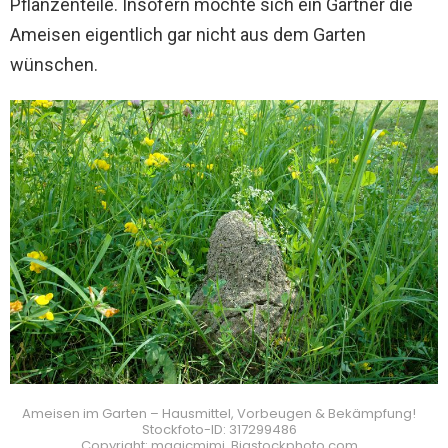
Pflanzenteile. Insofern möchte sich ein Gärtner die
Ameisen eigentlich gar nicht aus dem Garten
wünschen.
Ameisen im Garten – Hausmittel, Vorbeugen & Bekämpfung!
Stockfoto-ID: 317299486
Copyright: magicmimi, Bigstockphoto.com