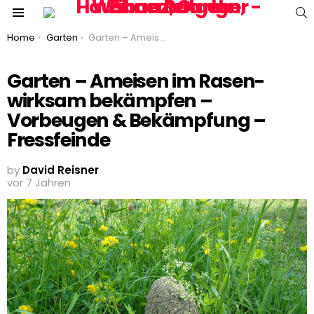
S
Menu
You are here:
Home
Garten
Garten – Ameisen im Rasen- wirksam bekämpfen – Vorbeugen & Bekämpfung – Fressfeinde
Garten – Ameisen im Rasen-
wirksam bekämpfen –
Vorbeugen & Bekämpfung –
Fressfeinde
by
David Reisner
vor 7 Jahren