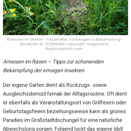
Ameisen im Garten - Hausmittel, Vorbeugen & Bekämpfung!
Stockfoto-ID: 317299486 Copyright: magicmimi,
Bigstockphoto.com
Ameisen im Rasen – Tipps zur schonenden
Bekämpfung der emsigen Insekten
Der eigene Garten dient als Rückzugs- sowie
Ausgleichsdomizil fernab der Alltagsroutine. Oft dient
er ebenfalls als Veranstaltungsort von Grillfeiern oder
Geburtstagsfeiern beziehungsweise kann als grünes
Paradies im Großstadtdschungel für eine natürliche
Abwechslung sorgen.
Folgend lockt das eigene Idyll