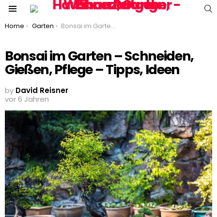
S
Menu
You are here:
Home
Garten
Bonsai im Garten – Schneiden, Gießen, Pflege – Tipps, Ideen
Bonsai im Garten – Schneiden,
Gießen, Pflege – Tipps, Ideen
by
David Reisner
vor 6 Jahren