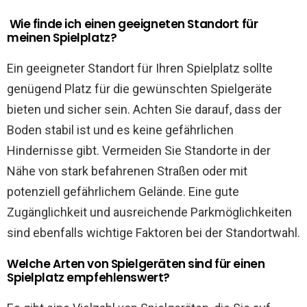
Wie finde ich einen geeigneten Standort für
meinen Spielplatz?
Ein geeigneter Standort für Ihren Spielplatz sollte
genügend Platz für die gewünschten Spielgeräte
bieten und sicher sein. Achten Sie darauf, dass der
Boden stabil ist und es keine gefährlichen
Hindernisse gibt. Vermeiden Sie Standorte in der
Nähe von stark befahrenen Straßen oder mit
potenziell gefährlichem Gelände. Eine gute
Zugänglichkeit und ausreichende Parkmöglichkeiten
sind ebenfalls wichtige Faktoren bei der Standortwahl.
Welche Arten von Spielgeräten sind für einen
Spielplatz empfehlenswert?