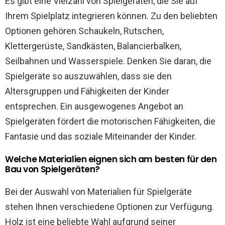
Es gibt eine Vielzahl von Spielgeräten, die Sie auf
Ihrem Spielplatz integrieren können. Zu den beliebten
Optionen gehören Schaukeln, Rutschen,
Klettergerüste, Sandkästen, Balancierbalken,
Seilbahnen und Wasserspiele. Denken Sie daran, die
Spielgeräte so auszuwählen, dass sie den
Altersgruppen und Fähigkeiten der Kinder
entsprechen. Ein ausgewogenes Angebot an
Spielgeräten fördert die motorischen Fähigkeiten, die
Fantasie und das soziale Miteinander der Kinder.
Welche Materialien eignen sich am besten für den
Bau von Spielgeräten?
Bei der Auswahl von Materialien für Spielgeräte
stehen Ihnen verschiedene Optionen zur Verfügung.
Holz ist eine beliebte Wahl aufgrund seiner