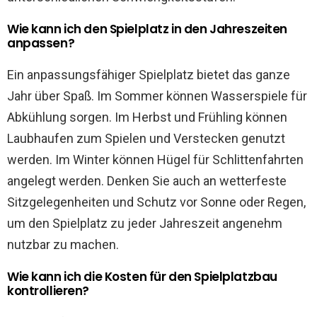
Wie kann ich den Spielplatz in den Jahreszeiten
anpassen?
Ein anpassungsfähiger Spielplatz bietet das ganze
Jahr über Spaß. Im Sommer können Wasserspiele für
Abkühlung sorgen. Im Herbst und Frühling können
Laubhaufen zum Spielen und Verstecken genutzt
werden. Im Winter können Hügel für Schlittenfahrten
angelegt werden. Denken Sie auch an wetterfeste
Sitzgelegenheiten und Schutz vor Sonne oder Regen,
um den Spielplatz zu jeder Jahreszeit angenehm
nutzbar zu machen.
Wie kann ich die Kosten für den Spielplatzbau
kontrollieren?