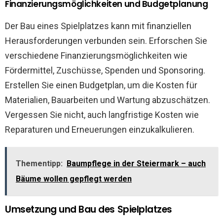
Finanzierungsmöglichkeiten und Budgetplanung
Der Bau eines Spielplatzes kann mit finanziellen
Herausforderungen verbunden sein. Erforschen Sie
verschiedene Finanzierungsmöglichkeiten wie
Fördermittel, Zuschüsse, Spenden und Sponsoring.
Erstellen Sie einen Budgetplan, um die Kosten für
Materialien, Bauarbeiten und Wartung abzuschätzen.
Vergessen Sie nicht, auch langfristige Kosten wie
Reparaturen und Erneuerungen einzukalkulieren.
Thementipp:
Baumpflege in der Steiermark – auch
Bäume wollen gepflegt werden
Umsetzung und Bau des Spielplatzes