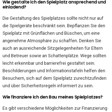
Wie gestalte ich den Spielplatz ansprechend und
einladend?
Die Gestaltung des Spielplatzes sollte nicht nur auf
die Spielgeräte beschränkt sein. Bepflanzen Sie den
Spielplatz mit Grünflächen und Büschen, um eine
angenehme Atmosphäre zu schaffen. Denken Sie
auch an ausreichende Sitzgelegenheiten für Eltern
und Betreuer sowie an Schattenplätze. Wege sollten
leicht erkennbar und barrierefrei gestaltet sein.
Beschilderungen und Informationstafeln helfen den
Besuchern, sich auf dem Spielplatz zurechtzufinden
und über Sicherheitsregeln informiert zu sein.
Wie finanziere ich den Bau meines Spielplatzes?
Es gibt verschiedene Möglichkeiten zur Finanzierung