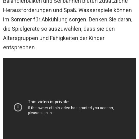
Balancierbalken und Seilbahnen bieten zusätzliche
Herausforderungen und Spaß. Wasserspiele können
im Sommer für Abkühlung sorgen. Denken Sie daran,
die Spielgeräte so auszuwählen, dass sie den
Altersgruppen und Fähigkeiten der Kinder
entsprechen.