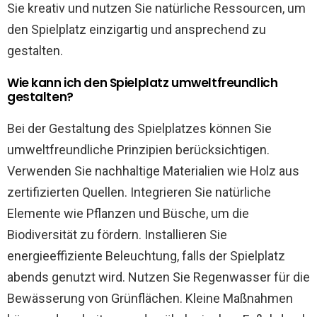
Sie kreativ und nutzen Sie natürliche Ressourcen, um
den Spielplatz einzigartig und ansprechend zu
gestalten.
Wie kann ich den Spielplatz umweltfreundlich
gestalten?
Bei der Gestaltung des Spielplatzes können Sie
umweltfreundliche Prinzipien berücksichtigen.
Verwenden Sie nachhaltige Materialien wie Holz aus
zertifizierten Quellen. Integrieren Sie natürliche
Elemente wie Pflanzen und Büsche, um die
Biodiversität zu fördern. Installieren Sie
energieeffiziente Beleuchtung, falls der Spielplatz
abends genutzt wird. Nutzen Sie Regenwasser für die
Bewässerung von Grünflächen. Kleine Maßnahmen