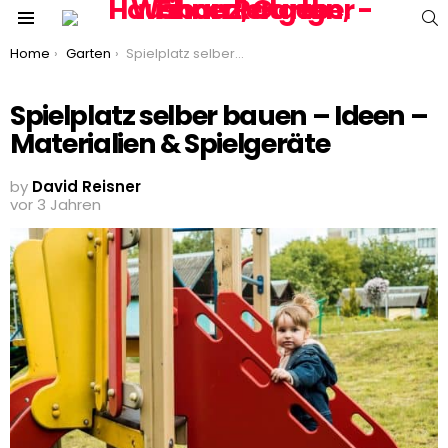
S
Menu
You are here:
Home
Garten
Spielplatz selber bauen – Ideen – Materialien & Spielgeräte
Spielplatz selber bauen – Ideen –
Materialien & Spielgeräte
by
David Reisner
vor 3 Jahren