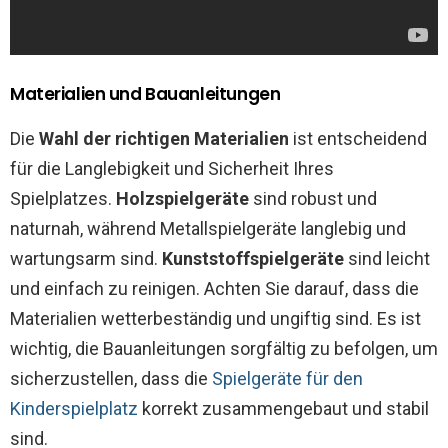
Materialien und Bauanleitungen
Die
Wahl der richtigen Materialien
ist entscheidend
für die Langlebigkeit und Sicherheit Ihres
Spielplatzes.
Holzspielgeräte
sind robust und
naturnah, während Metallspielgeräte langlebig und
wartungsarm sind.
Kunststoffspielgeräte
sind leicht
und einfach zu reinigen. Achten Sie darauf, dass die
Materialien wetterbeständig und ungiftig sind. Es ist
wichtig, die Bauanleitungen sorgfältig zu befolgen, um
sicherzustellen, dass die
Spielgeräte für den
Kinderspielplatz
korrekt zusammengebaut und stabil
sind.