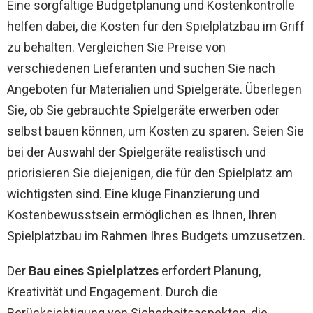
Eine sorgfältige Budgetplanung und Kostenkontrolle
helfen dabei, die Kosten für den Spielplatzbau im Griff
zu behalten. Vergleichen Sie Preise von
verschiedenen Lieferanten und suchen Sie nach
Angeboten für Materialien und Spielgeräte. Überlegen
Sie, ob Sie gebrauchte Spielgeräte erwerben oder
selbst bauen können, um Kosten zu sparen. Seien Sie
bei der Auswahl der Spielgeräte realistisch und
priorisieren Sie diejenigen, die für den Spielplatz am
wichtigsten sind. Eine kluge Finanzierung und
Kostenbewusstsein ermöglichen es Ihnen, Ihren
Spielplatzbau im Rahmen Ihres Budgets umzusetzen.
Der
Bau eines Spielplatzes
erfordert Planung,
Kreativität und Engagement. Durch die
Berücksichtigung von Sicherheitsaspekten, die