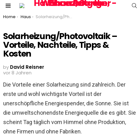
S
Menu
You are here:
Home
Haus
Solarheizung/Photovoltaik – Vorteile, Nachteile, Tipps & Kosten
Solarheizung/Photovoltaik –
Vorteile, Nachteile, Tipps &
Kosten
by
David Reisner
vor 8 Jahren
Die Vorteile einer Solarheizung sind zahlreich. Der
erste und wohl wichtigste Vorteil ist der
unerschöpfliche Energiespender, die Sonne. Sie ist
die umweltschonendste Energiequelle die es gibt. Sie
scheint Tag täglich vom Himmel ohne Produktion,
ohne Firmen und ohne Fabriken.