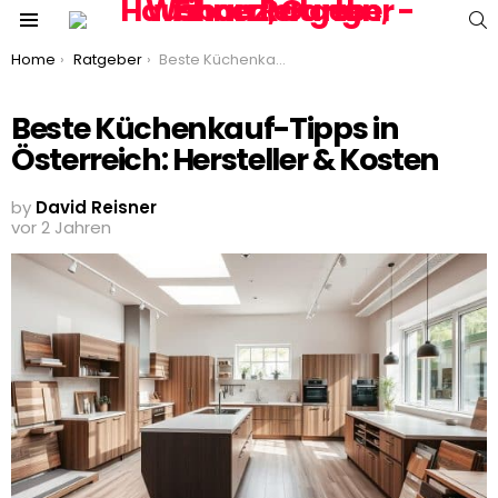
S
Menu
You are here:
Home
Ratgeber
Beste Küchenkauf-Tipps in Österreich: Hersteller & Kosten
Beste Küchenkauf-Tipps in
Österreich: Hersteller & Kosten
by
David Reisner
vor 2 Jahren