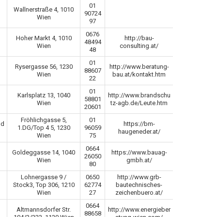
01
Wallnerstraße 4, 1010
90724
Wien
97
0676
Hoher Markt 4, 1010
http://bau-
48494
Wien
consulting.at/
48
01
Rysergasse 56, 1230
http://www.beratung-
88607
Wien
bau.at/kontakt.htm
22
01
Karlsplatz 13, 1040
http://www.brandschu
58801
Wien
tz-agb.de/Leute.htm
20601
Fröhlichgasse 5,
01
nd
https://bm-
1.DG/Top 4 5, 1230
96059
haugeneder.at/
Wien
75
0664
Goldeggasse 14, 1040
https://www.bauag-
26050
Wien
gmbh.at/
80
Lohnergasse 9 /
0650
http://www.grb-
Stock3, Top 306, 1210
62774
bautechnisches-
Wien
27
zeichenbuero.at/
0664
Altmannsdorfer Str.
http://www.energieber
88658