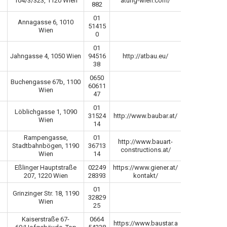
104/3/323, 1120 Wien
atung-wien.com/
882
01
Annagasse 6, 1010
51415
Wien
0
01
Jahngasse 4, 1050 Wien
94516
http://atbau.eu/
38
0650
Buchengasse 67b, 1100
60611
Wien
47
01
Löblichgasse 1, 1090
31524
http://www.baubar.at/
Wien
14
Rampengasse,
01
http://www.bauart-
Stadtbahnbögen, 1190
36713
constructions.at/
Wien
14
Eßlinger Hauptstraße
02249
https://www.giener.at/
207, 1220 Wien
28393
kontakt/
01
Grinzinger Str. 18, 1190
32829
Wien
25
Kaiserstraße 67-
0664
https://www.baustar.a