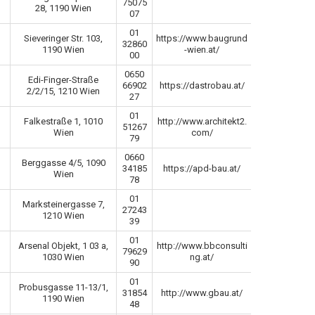
75075
28, 1190 Wien
07
01
Sieveringer Str. 103,
https://www.baugrund
32860
1190 Wien
-wien.at/
00
0650
Edi-Finger-Straße
66902
https://dastrobau.at/
2/2/15, 1210 Wien
27
01
Falkestraße 1, 1010
http://www.architekt2.
51267
Wien
com/
79
0660
Berggasse 4/5, 1090
34185
https://apd-bau.at/
Wien
78
01
Marksteinergasse 7,
27243
1210 Wien
39
01
Arsenal Objekt, 1 03 a,
http://www.bbconsulti
79629
1030 Wien
ng.at/
90
01
Probusgasse 11-13/1,
31854
http://www.gbau.at/
1190 Wien
48