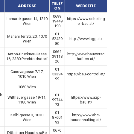
TELEF
ADRESSE
WEBSEITE
ON
0699
Lamarckgasse 14, 1210
https://www.scheifing
19449
Wien
er-bau.at/
190
01
Mariahilfer Str. 20, 1070
52429
http://www.bgg.at/
Wien
80
0664
Anton-Bruckner-Gasse
http://www.bauwirtsc
39118
16, 2380 Perchtoldsdorf
haft.co.at/
26
01
Canovagasse 7/17,
53394
https://bau-control.at/
1010 Wien
99
1060 Wien
ik
01
Witthauergasse 19/11,
https://www.azp-
99744
1180 Wien
bau.at/
73
01
Kölblgasse 3, 1030
http://www.abc-
87601
Wien
bauconsulting.at/
93
0676
Döblinger Hauptstraße