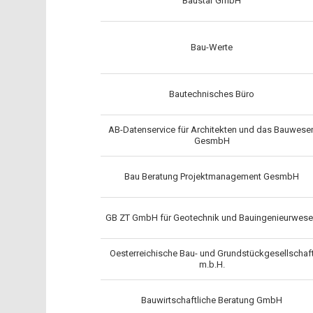
Baustar GmbH
Bau-Werte
Bautechnisches Büro
AB-Datenservice für Architekten und das Bauwese
GesmbH
Bau Beratung Projektmanagement GesmbH
GB ZT GmbH für Geotechnik und Bauingenieurwes
Oesterreichische Bau- und Grundstückgesellschaf
m.b.H.
Bauwirtschaftliche Beratung GmbH