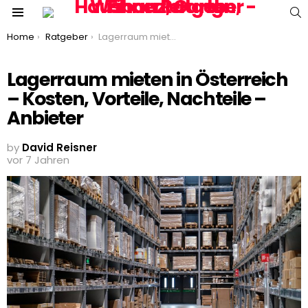
S
Menu
You are here:
Home
Ratgeber
Lagerraum mieten in Österreich – Kosten, Vorteile, Nachteile – Anbieter
Lagerraum mieten in Österreich
– Kosten, Vorteile, Nachteile –
Anbieter
by
David Reisner
vor 7 Jahren