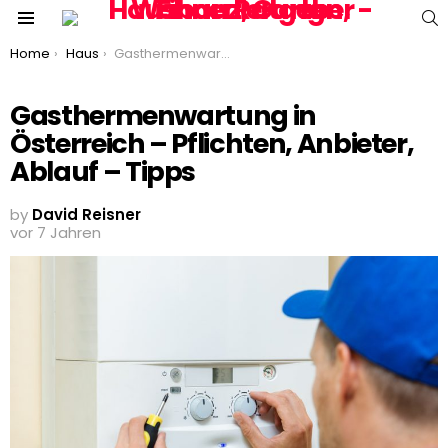
S
Menu
You are here:
Home
Haus
Gasthermenwartung in Österreich – Pflichten, Anbieter, Ablauf – Tipps
Gasthermenwartung in
Österreich – Pflichten, Anbieter,
Ablauf – Tipps
by
David Reisner
vor 7 Jahren