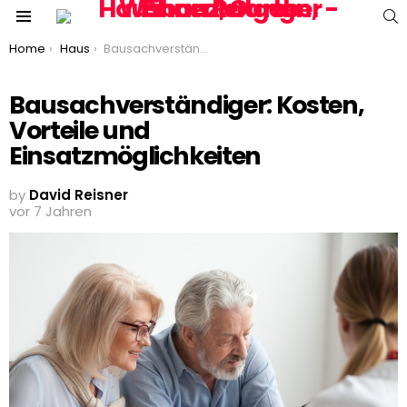
S
Menu
You are here:
Home
Haus
Bausachverständiger: Kosten, Vorteile und Einsatzmöglichkeiten
Bausachverständiger: Kosten,
Vorteile und
Einsatzmöglichkeiten
by
David Reisner
vor 7 Jahren