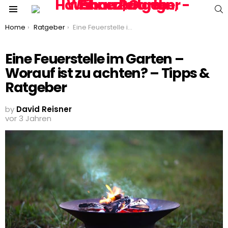
S
Menu
You are here:
Home
Ratgeber
Eine Feuerstelle im Garten – Worauf ist zu achten? – Tipps & Ratgeber
Eine Feuerstelle im Garten –
Worauf ist zu achten? – Tipps &
Ratgeber
by
David Reisner
vor 3 Jahren