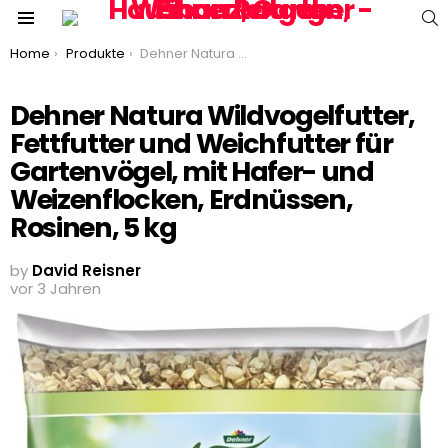
S
Menu
You are here:
Home
Produkte
Dehner Natura Wildvogelfutter, Fettfutter und Weichfutter für Gartenvögel, mit Hafer- und Weizenflocken, Erdnüssen, Rosinen, 5 kg
Dehner Natura Wildvogelfutter,
Fettfutter und Weichfutter für
Gartenvögel, mit Hafer- und
Weizenflocken, Erdnüssen,
Rosinen, 5 kg
by
David Reisner
vor 3 Jahren