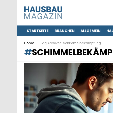
STARTSEITE
BRANCHEN
ALLGEMEIN
HA
You are here:
Home
Tag Archives: Schimmelbekämpfung
SCHIMMELBEKÄMP
LATEST
STORIES